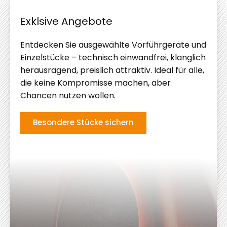
Heimkino
Exklsive Angebote
Streaming
Beratung
Entdecken Sie ausgewählte Vorführgeräte und
&
Einzelstücke – technisch einwandfrei, klanglich
Planung
herausragend, preislich attraktiv. Ideal für alle,
die keine Kompromisse machen, aber
Mehr
Chancen nutzen wollen.
dazu
Besondere Stücke sichern

P
u
r
e
r
G
e
n
u
s