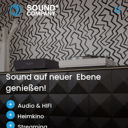
I
Sound auf neuer Ebene
Plattenspieler für Puristen
h
genießen!
Audio & HIFI
r
Heimkino
Audio & HIFI
e
Streaming
Heimkino
O
Beratung & Planung
Streaming