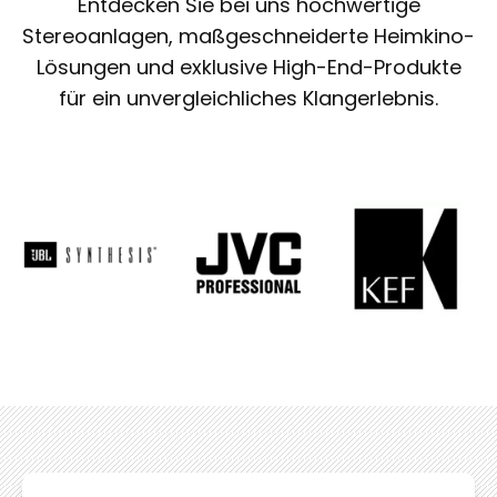
Entdecken Sie bei uns hochwertige
g
Stereoanlagen, maßgeschneiderte Heimkino-
Lösungen und exklusive High-End-Produkte
e
für ein unvergleichliches Klangerlebnis.
n
m
a
c
h
e
n
Audio
& HIFI