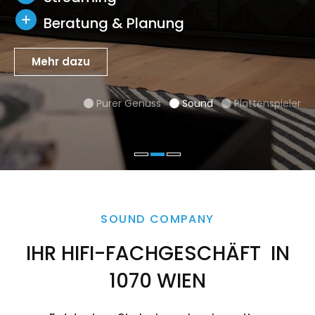
h
Beratung & Planung
r
Mehr dazu
e
Mehr dazu
Purer Genuss
Sound
Plattenspieler



n
Purer Genuss
Sound
Plattenspieler



w
e
r
d
SOUND COMPANY
e
IHR HIFI-FACHGESCHÄFT IN
n
1070 WIEN
A
u