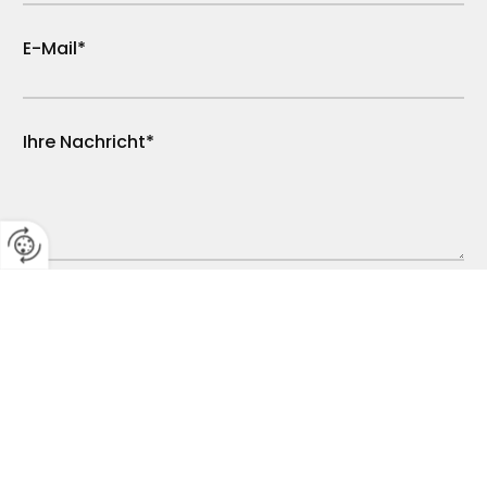
E-Mail*
Ihre Nachricht*
Es werden personenbezogene Daten übermittelt und für die
in der Datenschutzseite beschriebenen Zwecke verwendet. *